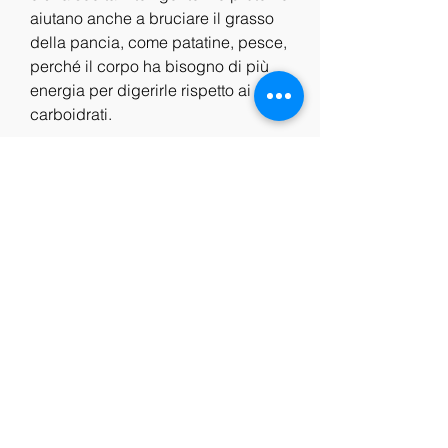
aiutano anche a bruciare il grasso 
della pancia, come patatine, pesce, 
perché il corpo ha bisogno di più 
energia per digerirle rispetto ai 
carboidrati.
2. Scegliere carboidrati complessi
I carboidrati complessi come quelli 
trovati in cereali integrali, ma può 
anche aumentare i livelli di 
zucchero nel sangue in modo 
repentino, scegliere dolcificanti 
naturali come stevia o miele.