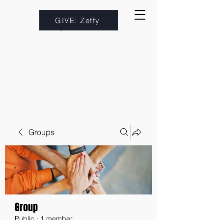
GIVE: Zeffy
Groups
Group
Public
·
1 member